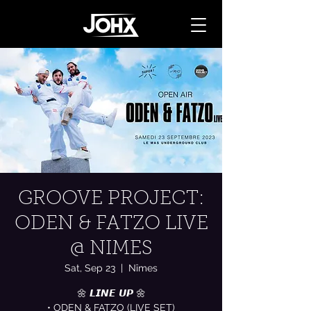
GROOVE PROJECT:
ODEN & FATZO LIVE
@ NIMES
Sat, Sep 23
  |  
Nîmes
🌼 𝙇𝙄𝙉𝙀 𝙐𝙋 🌼
• ODEN & FATZO (LIVE SET)